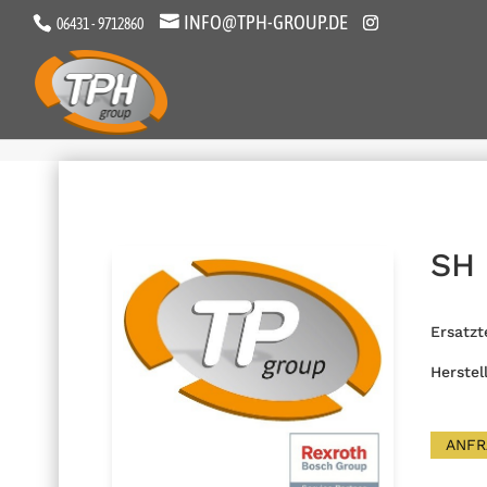
INFO@TPH-GROUP.DE
06431 - 9712860
SH
Ersatzt
Herstel
ANFR