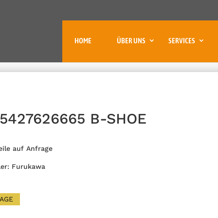
HOME
ÜBER UNS
SERVICES
 5427626665 B-SHOE
eile auf Anfrage
ler: Furukawa
AGE