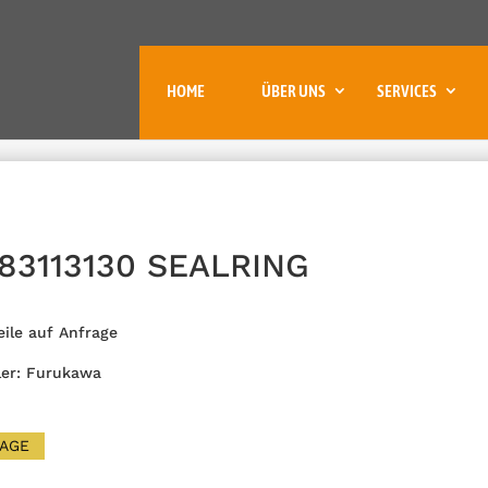
HOME
ÜBER UNS
SERVICES
83113130 SEALRING
eile auf Anfrage
ler: Furukawa
AGE