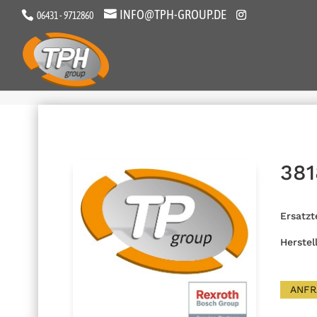
INFO@TPH-GROUP.DE
06431 - 9712860
381
Ersatzt
Herstel
ANFR