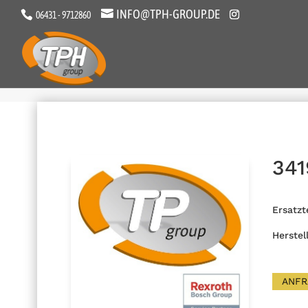
INFO@TPH-GROUP.DE
06431 - 9712860
34
Ersatzt
Herstel
ANFR