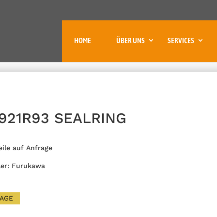
HOME
ÜBER UNS
SERVICES
1921R93 SEALRING
eile auf Anfrage
ler: Furukawa
AGE