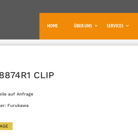
HOME
ÜBER UNS
SERVICES
8874R1 CLIP
eile auf Anfrage
ler: Furukawa
AGE