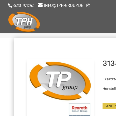
INFO@TPH-GROUP.DE
06431 - 9712860
313
Ersatzt
Herstel
ANFR