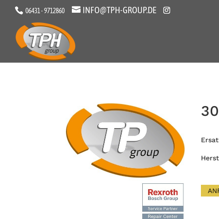
INFO@TPH-GROUP.DE
06431 - 9712860
30
Ersat
Herst
AN