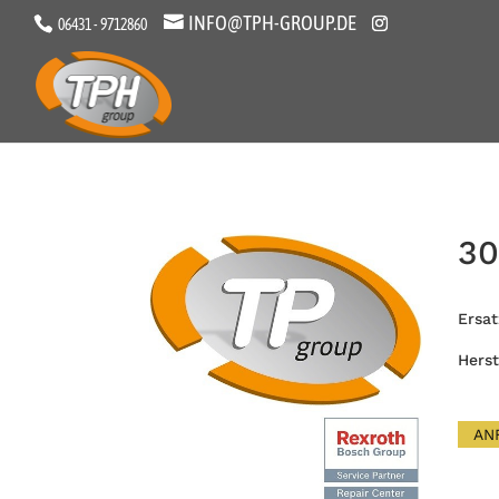
INFO@TPH-GROUP.DE
06431 - 9712860
30
Ersat
Herst
AN