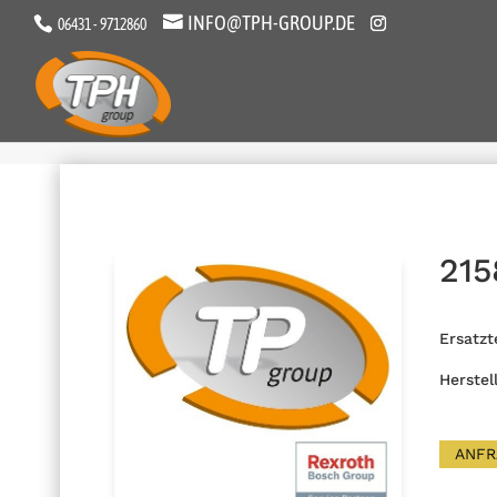
INFO@TPH-GROUP.DE
06431 - 9712860
215
Ersatzt
Herstel
ANFR