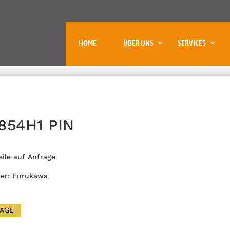
HOME
ÜBER UNS
SERVICES
854H1 PIN
eile auf Anfrage
ler: Furukawa
AGE