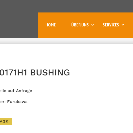
HOME
ÜBER UNS
SERVICES
0171H1 BUSHING
eile auf Anfrage
ler: Furukawa
AGE