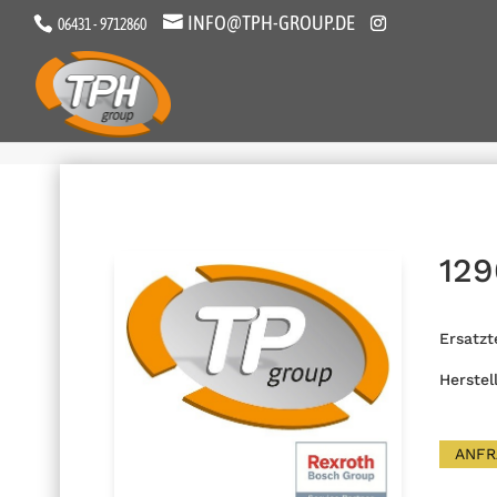
INFO@TPH-GROUP.DE
06431 - 9712860
129
Ersatzt
Herstel
ANFR