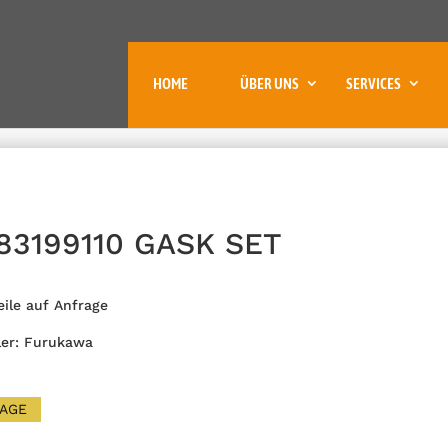
HOME
ÜBER UNS
SERVICES
83199110 GASK SET
eile auf Anfrage
ler: Furukawa
AGE