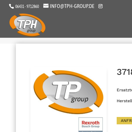
INFO@TPH-GROUP.DE
06431 - 9712860
371
Ersatzt
Herstel
ANFR